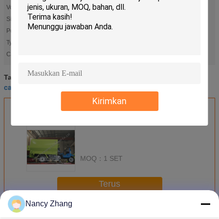
Volume:
1.5T
Size:
3600mm*1700mm*2200mm
Power:
Diesel Engine
Type:
Tricycle
vertical feed mixer
pakan ternak mixer
Cahaya Tinggi:
,
cattle drinking bowl
dairy cow mattresses
Tag:
,
,
cattle water drinking bowl
Kirimkan
Dapatkan Harga Terbaik untuk
MOQ：
1 SET
Terus
Nancy Zhang
Peralatan Peternakan Sapi
Lebih