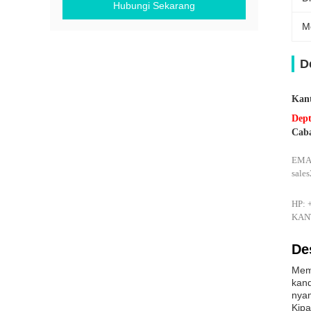
Hubungi Sekarang
M
D
Kant
Dept
Cab
EMA
sale
HP: 
KANT
De
Memp
kand
nyam
Kip