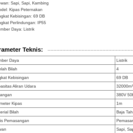
wan: Sapi, Sapi, Kambing
del: Kipas Peternakan
ngkat Kebisingan: 69 DB
ngkat Perlindungan: IP55
mber Daya: Listrik
rameter Teknis:
mber Daya
Listrik
lah Bilah
4
gkat Kebisingan
69 DB
asitas Aliran Udara
32000m³
gangan
380V 50
meter Kipas
1m
erial Bilah
Baja Tah
is Pemasangan
Pemasan
wan
Sapi, Sa