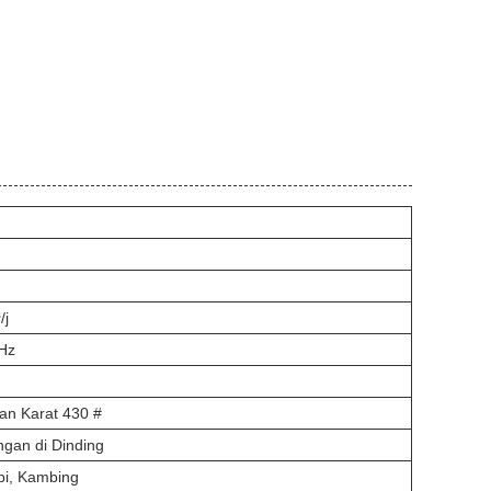
/j
Hz
an Karat 430 #
gan di Dinding
pi, Kambing