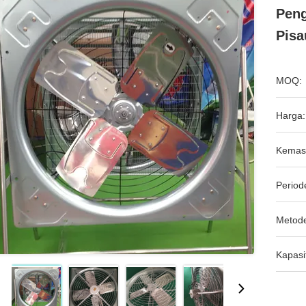
Peng
Pisa
MOQ:
Harga:
Kemas
Period
Metod
Kapasi