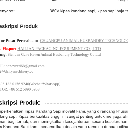
enyoroti:
380V kipas kandang sapi
, 
kipas sapi baja 
eskripsi Produk
or Pusat Perusahaan:
CHUANGPU ANIMAL HUSBANDRY TECHNOLOG
. Ekspor:
HAILIAN PACKAGING EQUIPMENT CO., LTD
ang:
Sichuan Gene Haven Animal Husbandry Technology Co,Ltd
IL:
nancyzxd68@gmail.com
s2@dairymachinery.cc
+86 133 0156 9240(Wechat/WhatsApp)
OR: +86 512 5890 5953
skripsi Produk:
erkenalkan Kipas Kandang Sapi inovatif kami, yang dirancang khusus 
ang sapi. Kipas berkualitas tinggi ini sangat penting untuk menjaga a
an bagi ternak, dan meningkatkan kesejahteraan secara keseluruhan
as Kandang Sapi kami menampilkan desain yang ramping dengan pili