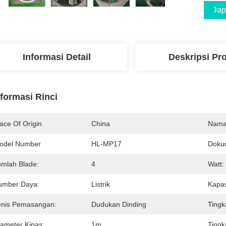
Dap
Informasi Detail
Deskripsi Pr
nformasi Rinci
ace Of Origin
China
Nama
odel Number
HL-MP17
Doku
umlah Blade:
4
Watt:
umber Daya:
Listrik
Kapas
enis Pemasangan:
Dudukan Dinding
Tingk
iameter Kipas:
1m
Tingk