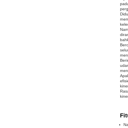
pada
perg
Didu
memu
kele
Nama
dira
bah
Bero
selu
menj
Beri
udar
meng
Apak
efis
kine
Rasa
kine
Fit
Na