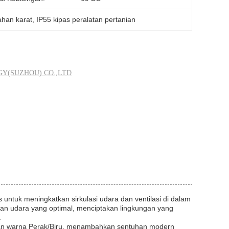
tahan karat
, 
IP55 kipas peralatan pertanian
Y(SUZHOU) CO.,LTD
untuk meningkatkan sirkulasi udara dan ventilasi di dalam
liran udara yang optimal, menciptakan lingkungan yang
.
han warna Perak/Biru, menambahkan sentuhan modern