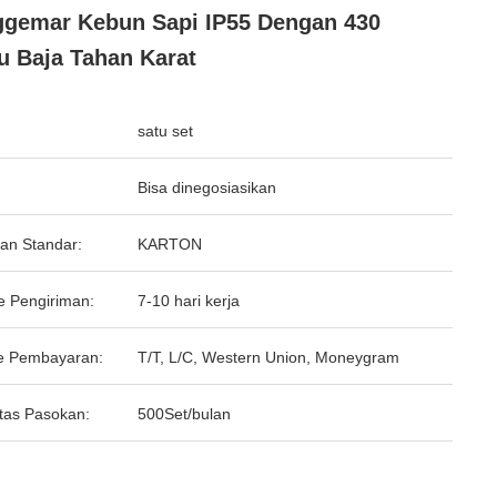
gemar Kebun Sapi IP55 Dengan 430
u Baja Tahan Karat
satu set
Bisa dinegosiasikan
an Standar:
KARTON
e Pengiriman:
7-10 hari kerja
e Pembayaran:
T/T, L/C, Western Union, Moneygram
tas Pasokan:
500Set/bulan