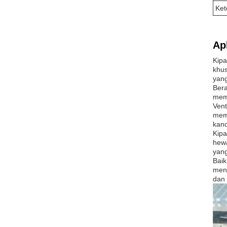
Ket
Apl
Kipa
khus
yang
Bera
mema
Vent
mema
kan
Kipa
hew
yang
Baik
meni
dan 