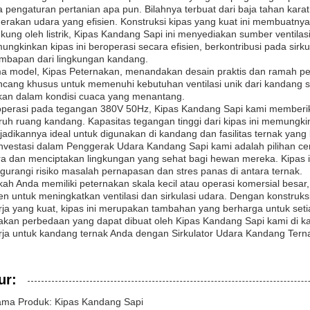
 pengaturan pertanian apa pun. Bilahnya terbuat dari baja tahan kar
erakan udara yang efisien. Konstruksi kipas yang kuat ini membuatny
kung oleh listrik, Kipas Kandang Sapi ini menyediakan sumber ventilas
ngkinkan kipas ini beroperasi secara efisien, berkontribusi pada sir
mbapan dari lingkungan kandang.
 model, Kipas Peternakan, menandakan desain praktis dan ramah pete
ncang khusus untuk memenuhi kebutuhan ventilasi unik dari kandang
kan dalam kondisi cuaca yang menantang.
perasi pada tegangan 380V 50Hz, Kipas Kandang Sapi kami memberikan
ruh ruang kandang. Kapasitas tegangan tinggi dari kipas ini memungk
adikannya ideal untuk digunakan di kandang dan fasilitas ternak yang 
nvestasi dalam Penggerak Udara Kandang Sapi kami adalah pilihan cer
a dan menciptakan lingkungan yang sehat bagi hewan mereka. Kipas i
urangi risiko masalah pernapasan dan stres panas di antara ternak.
ah Anda memiliki peternakan skala kecil atau operasi komersial besa
ien untuk meningkatkan ventilasi dan sirkulasi udara. Dengan konstruks
rja yang kuat, kipas ini merupakan tambahan yang berharga untuk set
kan perbedaan yang dapat dibuat oleh Kipas Kandang Sapi kami di kand
rja untuk kandang ternak Anda dengan Sirkulator Udara Kandang Tern
ur:
ma Produk: Kipas Kandang Sapi