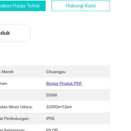
atkan Harga Terbaik
Hubungi Kami
oduk
 Merek
Chuangpu
men
Brosur Produk PDF
550W
itas Aliran Udara:
32000m³/jam
at Perlindungan:
IP55
at Kebisingan:
69 DB