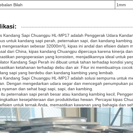
ebalan Bilah
1mm
ikasi:
s Kandang Sapi Chuangpu HL-MP17 adalah Penggerak Udara Kandang S
us untuk kandang sapi perah, peternakan sapi, dan kandang kambing.
 mengesankan sebesar 32000m³/j, kipas ini andal dan efisien dalam 
sal dari China, kipas kandang Chuangpu dipercaya karena kinerja dan
stikan pengoperasian yang konsisten, menjadikannya ideal untuk pen
ilator Kandang Sapi Perah ini dibuat untuk tahan terhadap kondisi yan
stikan ketahanan terhadap debu dan air. Fitur ini membuatnya cocok
dang sapi yang berdebu dan kandang kambing yang lembab.
s Kandang Sapi Chuangpu HL-MP17 adalah solusi sempurna untuk men
an. Dengan mengedarkan udara segar dan mencegah penumpukan pana
 nyaman dan sehat bagi sapi, sapi, dan kambing.
 itu peternakan sapi perah besar atau kandang kambing kecil, Pengge
ngkatkan kesejahteraan dan produktivitas hewan. Percayai kipas Ch
efisien untuk ternak Anda, memastikan kawanan yang bahagia dan seh