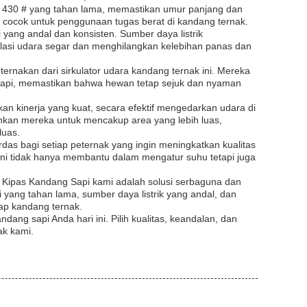
at 430 # yang tahan lama, memastikan umur panjang dan
a cocok untuk penggunaan tugas berat di kandang ternak.
i yang andal dan konsisten. Sumber daya listrik
kulasi udara segar dan menghilangkan kelebihan panas dan
rnakan dari sirkulator udara kandang ternak ini. Mereka
 sapi, memastikan bahwa hewan tetap sejuk dan nyaman
 kinerja yang kuat, secara efektif mengedarkan udara di
inkan mereka untuk mencakup area yang lebih luas,
luas.
das bagi setiap peternak yang ingin meningkatkan kualitas
ni tidak hanya membantu dalam mengatur suhu tetapi juga
r, Kipas Kandang Sapi kami adalah solusi serbaguna dan
i yang tahan lama, sumber daya listrik yang andal, dan
iap kandang ternak.
ang sapi Anda hari ini. Pilih kualitas, keandalan, dan
ak kami.