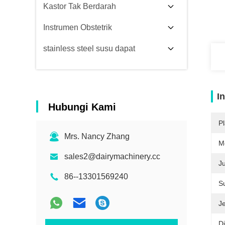
Kastor Tak Berdarah
Instrumen Obstetrik
stainless steel susu dapat
I
Hubungi Kami
Pl
Mrs. Nancy Zhang
M
sales2@dairymachinery.cc
J
86--13301569240
S
J
D