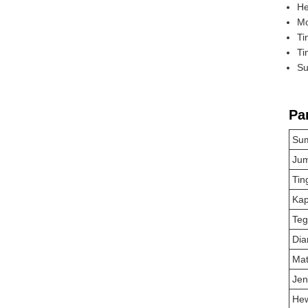
He
Mo
Ti
Ti
Su
Pa
Su
Jum
Tin
Kap
Te
Dia
Mat
Jen
He