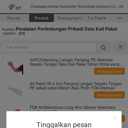
Chuangpu Animal Husbandry Technology (Suzhou) Co., Ltd.
Rumah
Produk
Tentang kami
Tur Pabrik
>>
Peralatan Perlindungan Pribadi Satu Kali Pakai
Kualitas
supplier.
(23)
50PCS/Kantong Lengan Panjang PE Veteriner
Sepatu Tangan Satu Kali Pakai Tahan Kimia yang
Luar Biasa
Hubungi kami
50 Paket 35,4 Inci Panjang Lengan Sepatu Tangan
PE sekali pakai Merah Atau Putih FDA Disetujui
Hubungi kami
FDA Ambidextrous Long Arm Gloves Veterinary
sekali pakai 7G
Hubungi kami
Tinggalkan pesan