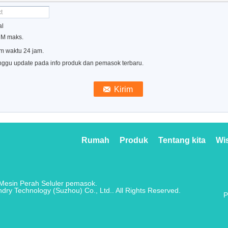
al
0 M maks.
m waktu 24 jam.
nggu update pada info produk dan pemasok terbaru.
Rumah
Produk
Tentang kita
Wis
 Mesin Perah Seluler pemasok.
y Technology (Suzhou) Co., Ltd.. All Rights Reserved.
P