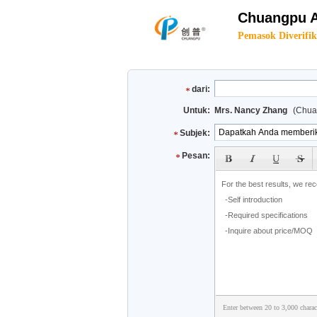
Chuangpu A
Pemasok Diverifik
dari:
Untuk:
Mrs. Nancy Zhang
(Chua
Subjek:
subject
Pesan:
Enter between 20 to 3,000 charac