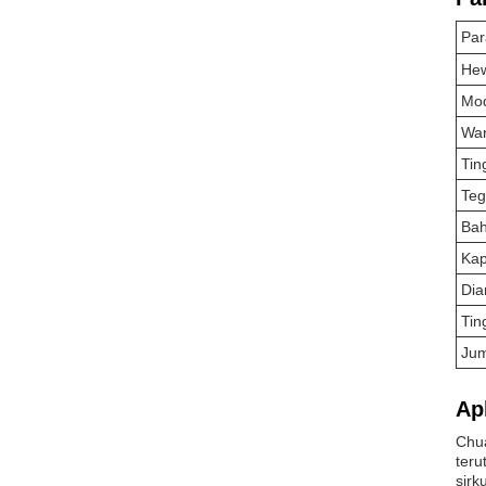
Par
He
Mo
Wa
Tin
Te
Bah
Kap
Dia
Tin
Jum
Apl
Chua
teru
sirk