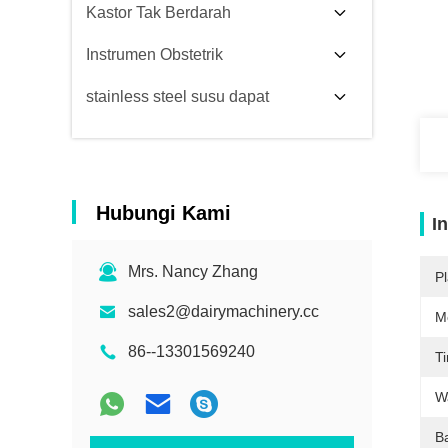
Kastor Tak Berdarah
Instrumen Obstetrik
stainless steel susu dapat
Hubungi Kami
I
Mrs. Nancy Zhang
Pl
sales2@dairymachinery.cc
M
86--13301569240
T
W
B