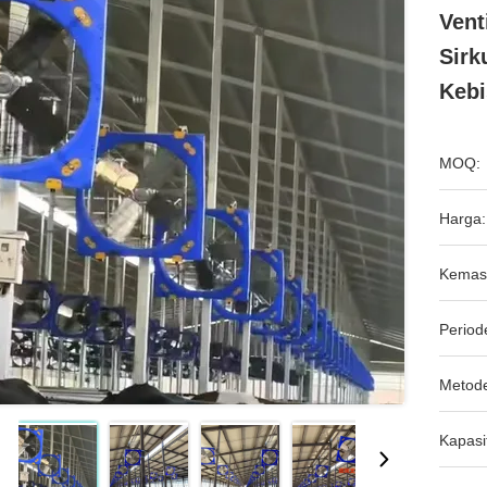
Vent
Sirk
Kebi
MOQ:
Harga:
Kemas
Period
Metod
Kapasi