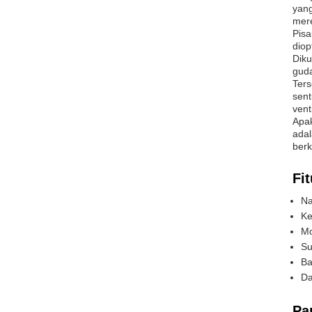
yang
mere
Pisa
diop
Diku
guda
Ters
sent
vent
Apak
adal
berk
Fit
Na
Ke
Mo
Su
Ba
Da
Pa