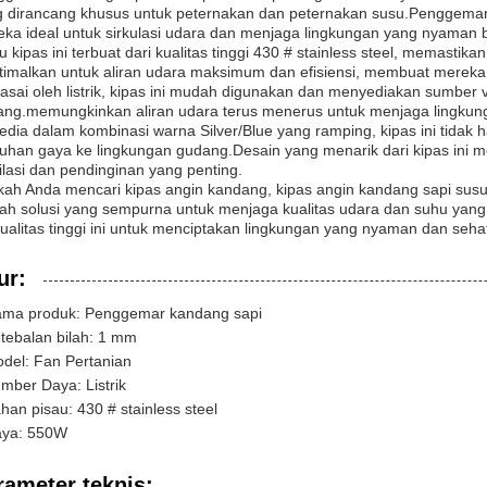
 dirancang khusus untuk peternakan dan peternakan susu.Penggemar
ka ideal untuk sirkulasi udara dan menjaga lingkungan yang nyaman 
u kipas ini terbuat dari kualitas tinggi 430 # stainless steel, memastik
timalkan untuk aliran udara maksimum dan efisiensi, membuat mereka
asai oleh listrik, kipas ini mudah digunakan dan menyediakan sumber v
ng.memungkinkan aliran udara terus menerus untuk menjaga lingkun
edia dalam kombinasi warna Silver/Blue yang ramping, kipas ini tida
uhan gaya ke lingkungan gudang.Desain yang menarik dari kipas ini 
ilasi dan pendinginan yang penting.
ah Anda mencari kipas angin kandang, kipas angin kandang sapi susu
ah solusi yang sempurna untuk menjaga kualitas udara dan suhu yang 
ualitas tinggi ini untuk menciptakan lingkungan yang nyaman dan seha
ur:
ma produk: Penggemar kandang sapi
tebalan bilah: 1 mm
del: Fan Pertanian
mber Daya: Listrik
han pisau: 430 # stainless steel
ya: 550W
rameter teknis: