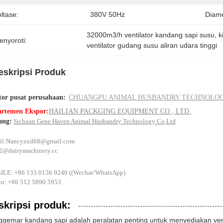
ltase:
380V 50Hz
Diame
32000m3/h ventilator kandang sapi susu
, 
k
enyoroti:
ventilator gudang susu aliran udara tinggi
eskripsi Produk
or pusat perusahaan:
CHUANGPU ANIMAL HUSBANDRY TECHNOLOGY 
rtemen Ekspor:
HAILIAN PACKGING EQUIPMENT CO., LTD.
ang:
Sichuan Gene Haven Animal Husbandry Technology Co,Ltd
il:
Nancyzxd68@gmail.com
s2@dairymachinery.cc
LE: +86 133 0156 9240 ((Wechat/WhatsApp)
or: +86 512 5890 5953
skripsi produk:
gemar kandang sapi adalah peralatan penting untuk menyediakan venti