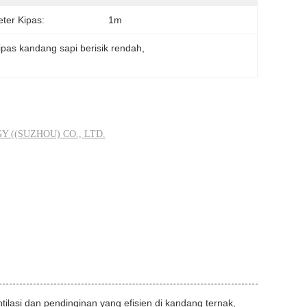
ter Kipas:
1m
ipas kandang sapi berisik rendah
, 
((SUZHOU) CO., LTD.
lasi dan pendinginan yang efisien di kandang ternak,