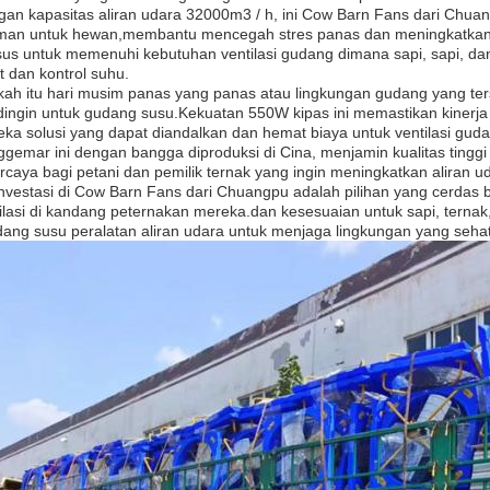
an kapasitas aliran udara 32000m3 / h, ini Cow Barn Fans dari Chu
man untuk hewan,membantu mencegah stres panas dan meningkatkan 
us untuk memenuhi kebutuhan ventilasi gudang dimana sapi, sapi, da
t dan kontrol suhu.
ah itu hari musim panas yang panas atau lingkungan gudang yang t
ingin untuk gudang susu.Kekuatan 550W kipas ini memastikan kinerj
ka solusi yang dapat diandalkan dan hemat biaya untuk ventilasi gud
gemar ini dengan bangga diproduksi di Cina, menjamin kualitas tingg
rcaya bagi petani dan pemilik ternak yang ingin meningkatkan aliran 
nvestasi di Cow Barn Fans dari Chuangpu adalah pilihan yang cerdas b
ilasi di kandang peternakan mereka.dan kesesuaian untuk sapi, ternak
ang susu peralatan aliran udara untuk menjaga lingkungan yang seha