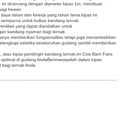
 ini dirancang dengan diameter kipas 1m, membuat
bagi hewan.
an daya tahan dan kinerja yang tahan lama.kipas ini
 sempurna untuk kulkas kandang ternak.
entilasi yang dapat diandalkan untuk
gan kandang nyaman bagi ternak.
k hanya memberikan fungsionalitas tetapi juga menambahkan
melengkapi estetika keseluruhan gudang sambil memberikan
, atau kipas pendingin kandang ternak,ini Cow Barn Fans
optimal di gudang AndaBerinvestasilah dalam kipas
t bagi ternak Anda.