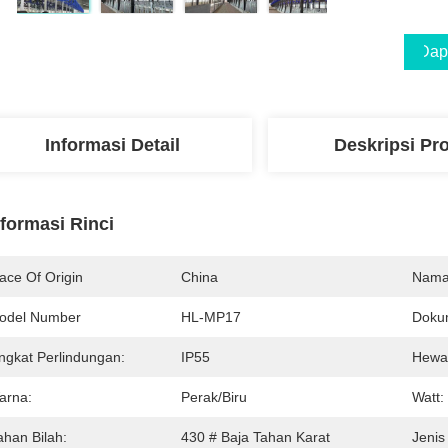
Dap
Informasi Detail
Deskripsi Pr
nformasi Rinci
ace Of Origin
China
Nama
odel Number
HL-MP17
Doku
ingkat Perlindungan:
IP55
Hewa
arna:
Perak/biru
Watt:
ahan Bilah:
430 # Baja Tahan Karat
Jeni