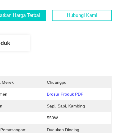
atkan Harga Terbaik
Hubungi Kami
oduk
 Merek
Chuangpu
men
Brosur Produk PDF
n:
Sapi, Sapi, Kambing
550W
s Pemasangan:
Dudukan Dinding