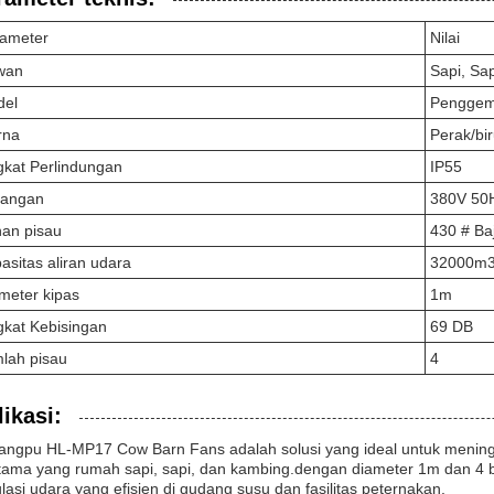
ameter
Nilai
wan
Sapi, Sa
del
Penggem
rna
Perak/bi
gkat Perlindungan
IP55
gangan
380V 50
an pisau
430 # Ba
asitas aliran udara
32000m3
meter kipas
1m
gkat Kebisingan
69 DB
lah pisau
4
ikasi:
ngpu HL-MP17 Cow Barn Fans adalah solusi yang ideal untuk meningka
tama yang rumah sapi, sapi, dan kambing.dengan diameter 1m dan 4 
ulasi udara yang efisien di gudang susu dan fasilitas peternakan.