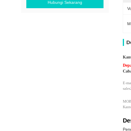
Hubungi Sekarang
Vo
M
D
Kant
Depa
Cab
E-ma
sale
MOBI
Kant
De
Peng