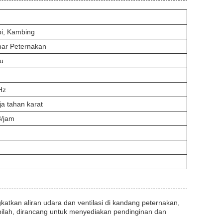
pi, Kambing
ar Peternakan
ru
Hz
ja tahan karat
/jam
tkan aliran udara dan ventilasi di kandang peternakan,
bilah, dirancang untuk menyediakan pendinginan dan