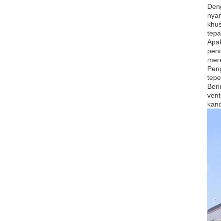
Deng
nya
khus
tepa
Apak
pend
mere
Peng
tepe
Beri
vent
kand