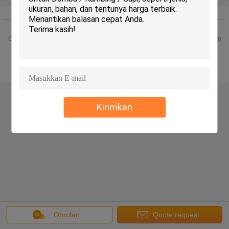
Rumah
|
Tentang kami
|
Hubungi kami
|
Sitemap
|
Kebijakan Privasi
Tampilan desktop
Copyright © 2014 - 2026 Chuangpu Animal Husbandry Technology (Suzhou)
Co., Ltd..
All rights reserved.
Kirimkan
Obrolan
Quote request