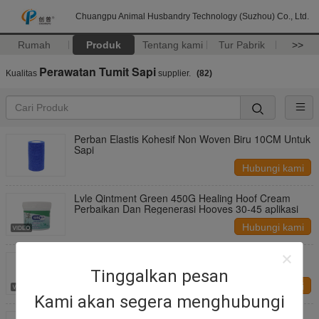
Chuangpu Animal Husbandry Technology (Suzhou) Co., Ltd.
Rumah
Produk
Tentang kami
Tur Pabrik
>>
Perawatan Tumit Sapi
Kualitas
supplier.
(82)
Perban Elastis Kohesif Non Woven Biru 10CM Untuk
Sapi
Hubungi kami
Lvle Qintment Green 450G Healing Hoof Cream
Perbaikan Dan Regenerasi Hooves 30-45 aplikasi
Hubungi kami
350ml Semprotan Kaki untuk Perlindungan dan
Regenerasi Kaki
Tinggalkan pesan
Hubungi kami
Kami akan segera menghubungi
Bubuk Perbaikan Kuku Unggul Melindungi