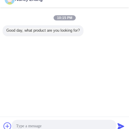
Hubungi kami
6l-8l Ss201 Betis Susu Bucket 260 × 150mm Untuk
Betis
10:15 PM
Hubungi kami
Good day, what product are you looking for?
1 / 4
Mengubah bahasa
Indonesian
Rumah
|
Tentang kami
|
Hubungi kami
|
Sitemap
|
Kebijakan Privasi
Tampilan desktop
Copyright © 2014 - 2026 Chuangpu Animal Husbandry Technology (Suzhou)
Co., Ltd..
All rights reserved.
Obrolan
Quote request