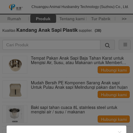
Chuangpu Animal Husbandry Technology (Suzhou) Co., Ltd.
Rumah
Produk
Tentang kami
Tur Pabrik
>>
Kandang Anak Sapi Plastik
Kualitas
supplier.
(38)
Tempat Pakan Anak Sapi Baja Tahan Karat untuk
Mengisi Air, Susu, atau Makanan untuk Memberi
Makan Anak Sapi, Suku Cadang Mesin Pertanian
Hubungi kami
Mudah Bersih PE Komponen Sarang Anak sapi
Untuk Pulau Anak sapi Melindungi pakan dari hujan
Hubungi kami
Baki sapi tahan cuaca 8L stainless steel untuk
mengisi air / susu / makanan
Hubungi kami
Tingginya disesuaikan 204mm Dasar Dia 190mm