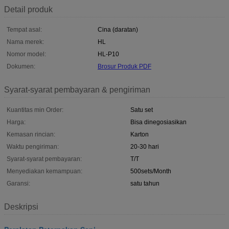
Detail produk
Tempat asal:
Cina (daratan)
Nama merek:
HL
Nomor model:
HL-P10
Dokumen:
Brosur Produk PDF
Syarat-syarat pembayaran & pengiriman
Kuantitas min Order:
Satu set
Harga:
Bisa dinegosiasikan
Kemasan rincian:
Karton
Waktu pengiriman:
20-30 hari
Syarat-syarat pembayaran:
T/T
Menyediakan kemampuan:
500sets/Month
Garansi:
satu tahun
Deskripsi