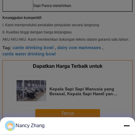
Sapi Pasca melahirkan.
Keunggulan kompetitif:
I. Kami memproduksi peralatan penjualan secara langsung
II. Kualitas tinggi dengan harga terjangkau
AKU AKU AKU. Kami memberikan dukungan teknis dalam garansi satu tahun.
cattle drinking bowl
dairy cow mattresses
Tag:
,
,
cattle water drinking bowl
Dapatkan Harga Terbaik untuk
Kepala Sapi Sapi Manusia yang
Berasal, Kepala Sapi Hamil yang
Fleksibel
Terus
Nancy Zhang
Peralatan Peternakan Sapi
Lebih