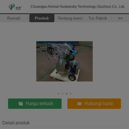
Chuangpu Animal Husbandry Technology (Suzhou) Co., Ltd.
Rumah
Produk
Tentang kami
Tur Pabrik
>>
Harga terbaik
Hubungi kami
Detail produk