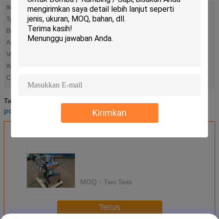
Item:
Portable Milking Machine
Type:
Hand Operated
Bucket:
Twin Buckets
Animal:
Goats
Voltage:
220V/50Hz
Weight:
100KGS
portable milking machine
dairy milking machine
Cahaya Tinggi:
,
dairy milking machine
small milking machine
Tag:
,
,
portable milking machine
Kirimkan
Dapatkan Harga Terbaik untuk
MOQ：
Two Sets
Terus