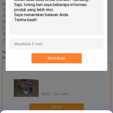
Item:
Cattle Removable Milking Machine
Type:
Removable
Animal:
Cattle
Material:
Stainless Steel
Liner:
Rubber Milk Liner
Shell:
Stainless Steel Milk Shell
dairy milking machine
small milking machine
Cahaya Tinggi:
,
dairy milking machine
small milking machine
Tag:
,
,
portable milking machine
Kirimkan
Dapatkan Harga Terbaik untuk
MOQ：
Two Sets
Terus