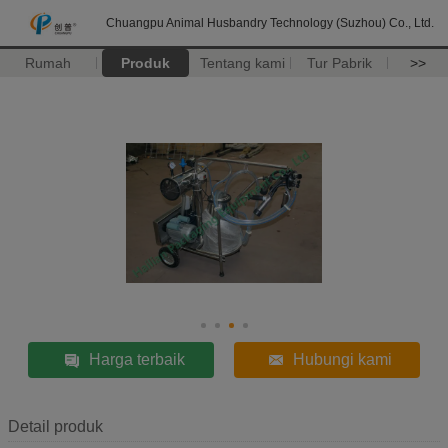
Chuangpu Animal Husbandry Technology (Suzhou) Co., Ltd.
Rumah
Produk
Tentang kami
Tur Pabrik
>>
Harga terbaik
Hubungi kami
Detail produk