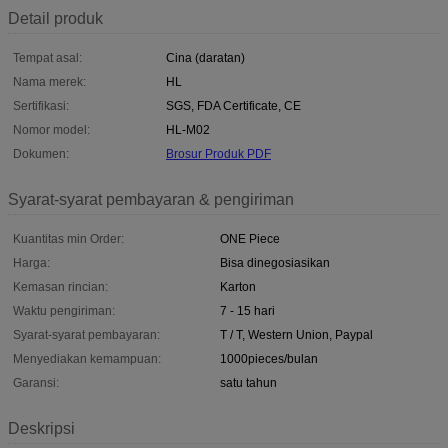
Detail produk
Tempat asal:
Cina (daratan)
Nama merek:
HL
Sertifikasi:
SGS, FDA Certificate, CE
Nomor model:
HL-M02
Dokumen:
Brosur Produk PDF
Syarat-syarat pembayaran & pengiriman
Kuantitas min Order:
ONE Piece
Harga:
Bisa dinegosiasikan
Kemasan rincian:
Karton
Waktu pengiriman:
7 - 15 hari
Syarat-syarat pembayaran:
T / T, Western Union, Paypal
Menyediakan kemampuan:
1000pieces/bulan
Garansi:
satu tahun
Deskripsi