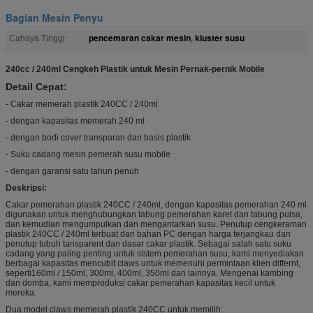
Bagian Mesin Penyu
pencemaran cakar mesin
kluster susu
Cahaya Tinggi:
,
240cc / 240ml Cengkeh Plastik untuk Mesin Pernak-pernik Mobile
Detail Cepat:
- Cakar memerah plastik 240CC / 240ml
- dengan kapasitas memerah 240 ml
- dengan bodi cover transparan dan basis plastik
- Suku cadang mesin pemerah susu mobile
- dengan garansi satu tahun penuh
Deskripsi:
Cakar pemerahan plastik 240CC / 240ml, dengan kapasitas pemerahan 240 ml
digunakan untuk menghubungkan tabung pemerahan karet dan tabung pulsa,
dan kemudian mengumpulkan dan mengantarkan susu. Penutup cengkeraman
plastik 240CC / 240ml terbuat dari bahan PC dengan harga terjangkau dan
penutup tubuh tansparent dan dasar cakar plastik. Sebagai salah satu suku
cadang yang paling penting untuk sistem pemerahan susu, kami menyediakan
berbagai kapasitas mencubit claws untuk memenuhi permintaan klien differnt,
seperti160ml / 150ml, 300ml, 400ml, 350ml dan lainnya. Mengenai kambing
dan domba, kami memproduksi cakar pemerahan kapasitas kecil untuk
mereka.
Dua model claws memerah plastik 240CC untuk memilih: