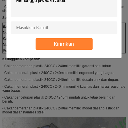
- Cakar pemerahan plastik 240CC / 240ml digunakan untuk terhubung dengan
sistem ruang tamu pemerahan susu sapi.
Spesifikasi:
Barang
Clums Susu 240CC
Nomor model
HL-M02
Kapasitas
240ml
Kirimkan
Mendasarkan
plastik
Penutup
Transparan (materi PC)
Keunggulan kompetitif:
- Cakar pemerahan plastik 240CC / 240ml memiliki garansi satu tahun.
- Cakar memerah plastik 240CC / 240ml memiliki ergonomi yang bagus.
- Cakar pemerahan plastik 240CC / 240ml memiliki desain unik dan ringan.
- Cakar memerah plastik 240CC / 240 ml memiliki kualitas dan harga reasonale
yang bagus.
- Cakar pencelupan plastik 240CC / 240ml mudah untuk tetap bersih dan
bersih.
- Cakar pemerahan plastik 240CC / 240ml memiliki model dasar plastik dan
model dasar stainless steel.