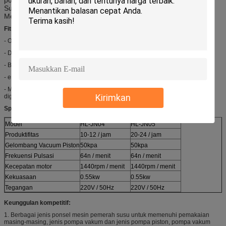
Susu, Susu Claw
,
Pipa, Susu dan
Lempengan Susu
,
Vacuum
Meter, Piston
,
Shaft, Motor
,
Light
Fitur:
- Operasi dan pemeliharaan sederhana;
- Dengan roda bergerak, fleksibel dan nyaman untuk berpindah ke susu;
- Bucket 25L Milking, material bisa berupa stainless steel atau transparent;
- ember tunggal atau ember ganda ditawarkan untuk dipilih;
- Motor tegangan berbeda untuk memenuhi negara yang berbeda untuk
Kirimkan
digunakan;
Spesifikasi:
Model
HL-JN04
HL-JN05
Produktifitas
10-12 / jam
20-24 / jam
Gelombang Vacuum Piston
50kpa
50kpa
Frekuensi Pulsasi
64n / menit
64n / menit
Kecepatan motor
1440rpm / menit
1440rpm / menit
Kekuasaan
0.55kw
0.55kw
Tegangan
220V / 50Hz
220V / 50Hz
Keunggulan kompetitif:
1.
Berbagai jenis
ponsel
mesin pemerah susu
untuk memenuhi pemakaian
masing-masing, jenis pompa vakum dan jenis pompa piston, pompa vakum