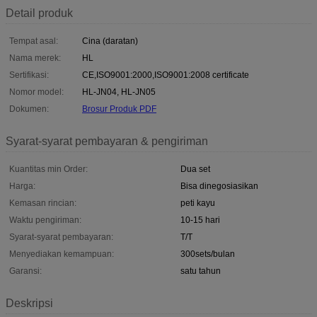
Detail produk
Tempat asal:
Cina (daratan)
Nama merek:
HL
Sertifikasi:
CE,ISO9001:2000,ISO9001:2008 certificate
Nomor model:
HL-JN04, HL-JN05
Dokumen:
Brosur Produk PDF
Syarat-syarat pembayaran & pengiriman
Kuantitas min Order:
Dua set
Harga:
Bisa dinegosiasikan
Kemasan rincian:
peti kayu
Waktu pengiriman:
10-15 hari
Syarat-syarat pembayaran:
T/T
Menyediakan kemampuan:
300sets/bulan
Garansi:
satu tahun
Deskripsi