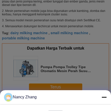
pisau dan jenis pompa kering, ember tunggal dan ember ganda, jenis mesin
diesel dan tipe bensin dll.
2.
Mesin pemerahan mobile juga bisa digunakan untuk kambing, domba dan
kerbau, hanya mengganti kelompok cluster susu.
3. Semua model mesin pemerahan susu telah disetujui oleh Sertifikat CE.
4. Menawarkan dukungan techincal untuk mesin pemerahan mobile.
dairy milking machine
small milking machine
Tag:
,
,
portable milking machine
Dapatkan Harga Terbaik untuk
Pompa Pompa Trolley Tipe
Otomatis Mesin Perah Susu
Untuk Sapi Perah, 25L
Terus
Nancy Zhang
Mesin Perah Seluler
Lebih