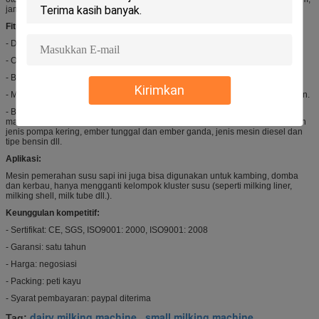
jam vakum, dll.
Fitur:
- Dengan mobile wheel, fleksibel dan nyaman untuk pindah ke susu.
- Operasi dan pemeliharaan sederhana.
- Bucket 25L Milking, bahannya bisa stainless steel atau transparan.
Kirimkan
- Motor tegangan berbeda untuk memenuhi berbagai negara untuk digunakan.
- Berbagai jenis
mesin pemerah susu
untuk memenuhi pemakaian masing-
masing, jenis pompa vakum dan jenis pompa piston, pompa vakum pisau dan
jenis pompa kering, ember tunggal dan ember ganda, jenis mesin diesel dan
tipe bensin dll.
Aplikasi:
Mesin pemerahan susu sapi ini juga bisa digunakan untuk kambing, domba
dan kerbau, hanya mengganti kelompok kluster susu (seperti milking liner,
milking shell, milk tube dll.).
Keunggulan kompetitif:
- Sertifikat: CE, SGS, ISO9001: 2000, ISO9001: 2008
- Garansi: satu tahun
- Harga: negosiasi
- Packing: peti kayu
- Syarat pembayaran: paypal diterima
dairy milking machine
small milking machine
Tag:
,
,