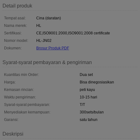
Detail produk
Tempat asal:
Cina (daratan)
Nama merek:
HL
Sertifikasi:
CE,ISO9001:2000,ISO9001:2008 certificate
Nomor model:
HL-JN02
Dokumen:
Brosur Produk PDF
Syarat-syarat pembayaran & pengiriman
Kuantitas min Order:
Dua set
Harga:
Bisa dinegosiasikan
Kemasan rincian:
peti kayu
Waktu pengiriman:
10-15 hari
Syarat-syarat pembayaran:
T/T
Menyediakan kemampuan:
300sets/bulan
Garansi:
satu tahun
Deskripsi