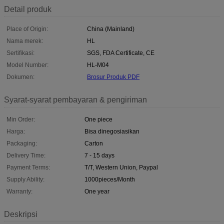
Detail produk
Place of Origin:
China (Mainland)
Nama merek:
HL
Sertifikasi:
SGS, FDA Certificate, CE
Model Number:
HL-M04
Dokumen:
Brosur Produk PDF
Syarat-syarat pembayaran & pengiriman
Min Order:
One piece
Harga:
Bisa dinegosiasikan
Packaging:
Carton
Delivery Time:
7 - 15 days
Payment Terms:
T/T, Western Union, Paypal
Supply Ability:
1000pieces/Month
Warranty:
One year
Deskripsi