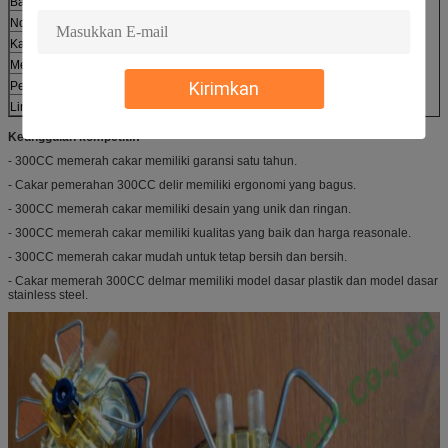
Barang
350CC Milk Claw
Nomor model
HL-M04 Delavel
Kapasitas
Kapasitas pemerahan 350ml
Mendasarkan
dasar baja
Kirimkan
Penutup
penutup transparan
Liner
Model 009
Keunggulan kompetitif:
- 300CC memerah cakar memiliki garansi satu tahun.
- Cakar pemerahan 300CC delir memiliki ergonomi yang bagus.
- 300CC memerah cakar memiliki desain yang unik dan ringan.
- 300CC memerah cakar memiliki kualitas yang baik dan harga reasonale.
- 300CC memerah cakar mudah untuk tetap bersih dan bersih.
- Cakar memerah 300CC delmar memiliki model dasar plastik dan model dasar
stainless steel.