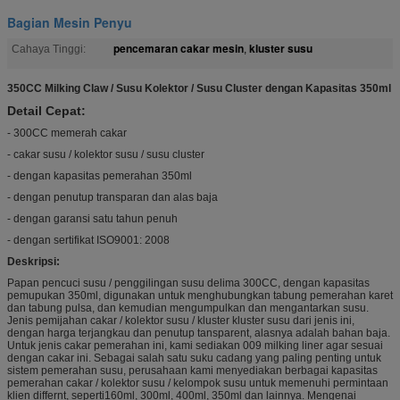
Bagian Mesin Penyu
pencemaran cakar mesin
kluster susu
Cahaya Tinggi:
,
350CC Milking Claw / Susu Kolektor / Susu Cluster dengan Kapasitas 350ml
Detail Cepat:
- 300CC memerah cakar
- cakar susu / kolektor susu / susu cluster
- dengan kapasitas pemerahan 350ml
- dengan penutup transparan dan alas baja
- dengan garansi satu tahun penuh
- dengan sertifikat ISO9001: 2008
Deskripsi:
Papan pencuci susu / penggilingan susu delima 300CC, dengan kapasitas
pemupukan 350ml, digunakan untuk menghubungkan tabung pemerahan karet
dan tabung pulsa, dan kemudian mengumpulkan dan mengantarkan susu.
Jenis pemijahan cakar / kolektor susu / kluster kluster susu dari jenis ini,
dengan harga terjangkau dan penutup tansparent, alasnya adalah bahan baja.
Untuk jenis cakar pemerahan ini, kami sediakan 009 milking liner agar sesuai
dengan cakar ini. Sebagai salah satu suku cadang yang paling penting untuk
sistem pemerahan susu, perusahaan kami menyediakan berbagai kapasitas
pemerahan cakar / kolektor susu / kelompok susu untuk memenuhi permintaan
klien differnt, seperti160ml, 300ml, 400ml, 350ml dan lainnya. Mengenai